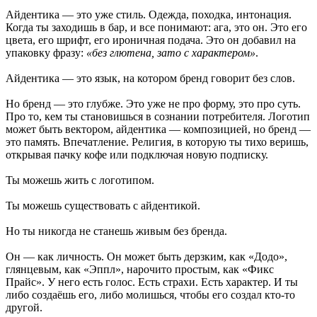
Айдентика — это уже стиль. Одежда, походка, интонация.
Когда ты заходишь в бар, и все понимают: ага, это он. Это его
цвета, его шрифт, его ироничная подача. Это он добавил на
упаковку фразу:
«без глютена, зато с характером»
.
Айдентика — это язык, на котором бренд говорит без слов.
Но бренд — это глубже. Это уже не про форму, это про суть.
Про то, кем ты становишься в сознании потребителя. Логотип
может быть вектором, айдентика — композицией, но бренд —
это память. Впечатление. Религия, в которую ты тихо веришь,
открывая пачку кофе или подключая новую подписку.
Ты можешь жить с логотипом.
Ты можешь существовать с айдентикой.
Но ты никогда не станешь живым без бренда.
Он — как личность. Он может быть дерзким, как «Додо»,
глянцевым, как «Эппл», нарочито простым, как «Фикс
Прайс». У него есть голос. Есть страхи. Есть характер. И ты
либо создаёшь его, либо молишься, чтобы его создал кто-то
другой.