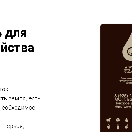
 для
яйства
ток
ть земля, есть
 необходимое
- первая,