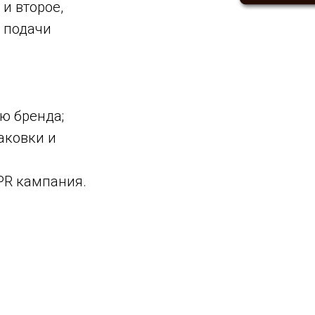
и второе,
 подачи
ю бренда;
аковки и
PR кампания.