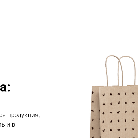
а:
ся продукция,
ь и в