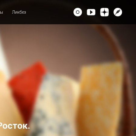
ты
Ликбез
Росток.